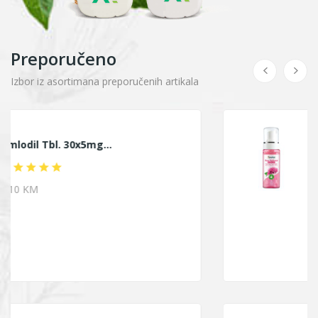
Preporučeno
Izbor iz asortimana preporučenih artikala
HIMALAYA
Himalaya Ruža Pjena...
9.40 KM