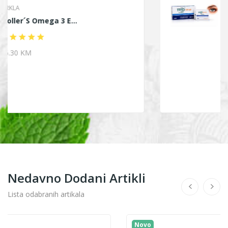
JEOMED
TTO Termalne Marami...
15.20 KM
Nedavno Dodani Artikli
Lista odabranih artikala
Novo