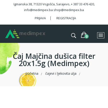
Igmanska 38, 71320 Vogošća, Sarajevo, + 387 33 476 420,
info@medimpex.ba shop@medimpex.ba
PRIJAVA
REGISTRACIJA
Čaj Majčina dušica filter
20x1.5g (Medimpex)
početna
čajevi i ljekovita ulja