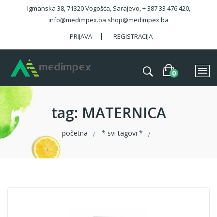
Igmanska 38, 71320 Vogošća, Sarajevo, + 387 33 476 420,
info@medimpex.ba shop@medimpex.ba
PRIJAVA
REGISTRACIJA
tag
: MATERNICA
početna
* svi tagovi *