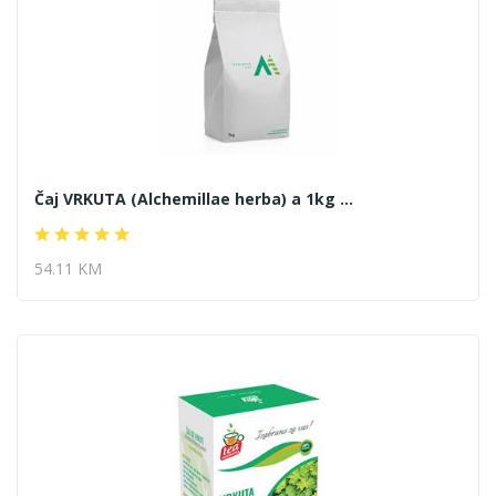
Čaj VRKUTA (Alchemillae herba) a 1kg ...
54.11 KM