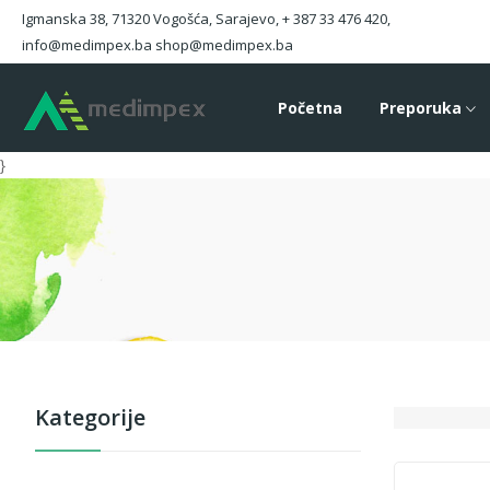
Igmanska 38, 71320 Vogošća, Sarajevo, + 387 33 476 420,
info@medimpex.ba shop@medimpex.ba
Početna
Preporuka
}
Kategorije