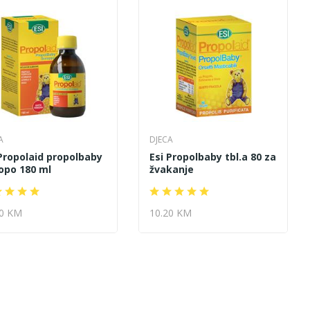
A
DJECA
 Propolaid propolbaby
Esi Propolbaby tbl.a 80 za
ropo 180 ml
žvakanje
70 KM
10.20 KM