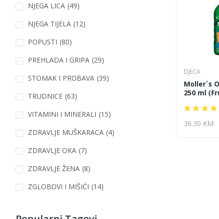
NJEGA LICA
(49)
NJEGA TIJELA
(12)
POPUSTI
(80)
PREHLADA I GRIPA
(29)
DJECA
STOMAK I PROBAVA
(39)
Moller´s 
250 ml (Fr
TRUDNICE
(63)
VITAMINI I MINERALI
(15)
36.30 KM
ZDRAVLJE MUŠKARACA
(4)
ZDRAVLJE OKA
(7)
ZDRAVLJE ŽENA
(8)
ZGLOBOVI I MIŠIĆI
(14)
Popularni Tagovi