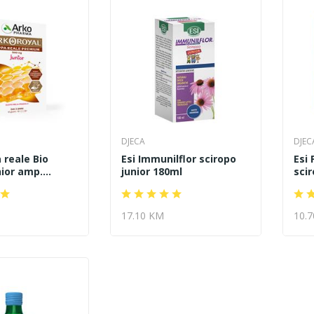
DJECA
DJEC
 reale Bio
Esi Immunilflor sciropo
Esi
or amp....
junior 180ml
sci
17.10 KM
10.