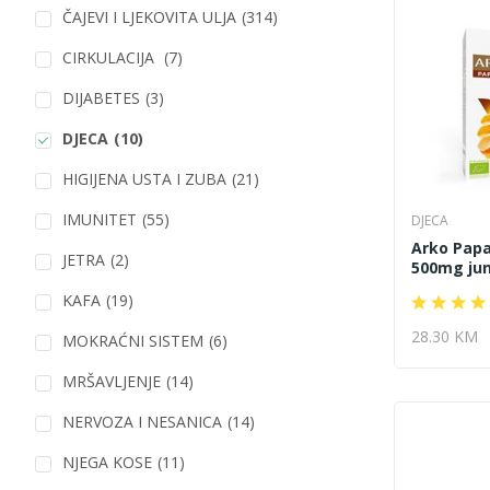
ČAJEVI I LJEKOVITA ULJA
(314)
CIRKULACIJA
(7)
DIJABETES
(3)
DJECA
(10)
HIGIJENA USTA I ZUBA
(21)
IMUNITET
(55)
DJECA
Arko Papa
JETRA
(2)
500mg juni
KAFA
(19)
28.30 KM
MOKRAĆNI SISTEM
(6)
MRŠAVLJENJE
(14)
NERVOZA I NESANICA
(14)
NJEGA KOSE
(11)