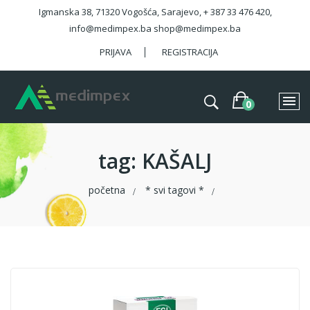
Igmanska 38, 71320 Vogošća, Sarajevo, + 387 33 476 420,
info@medimpex.ba shop@medimpex.ba
PRIJAVA
REGISTRACIJA
tag
: KAŠALJ
početna
* svi tagovi *