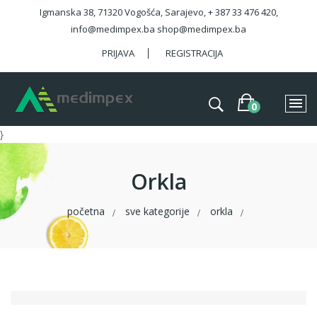
Igmanska 38, 71320 Vogošća, Sarajevo, + 387 33 476 420,
info@medimpex.ba shop@medimpex.ba
PRIJAVA
REGISTRACIJA
}
Orkla
početna
sve kategorije
orkla