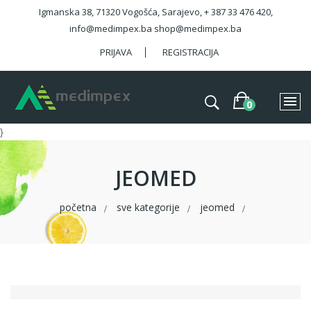
Igmanska 38, 71320 Vogošća, Sarajevo, + 387 33 476 420,
info@medimpex.ba shop@medimpex.ba
PRIJAVA
REGISTRACIJA
}
JEOMED
početna
sve kategorije
jeomed