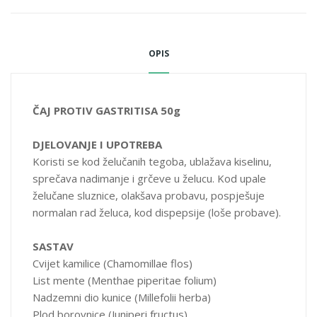
1 supenu kašiku čajne mješavine preliti sa 3 dl ključale vode,
ostaviti poklopljeno 10 minuta, procijediti i piti.
OPIS
UZIMANJE
3x na dan po šoljicu čaja.
ČAJ PROTIV GASTRITISA 50g
PAKOVANJE
50g
DJELOVANJE I UPOTREBA
Koristi se kod želučanih tegoba, ublažava kiselinu,
sprečava nadimanje i grčeve u želucu. Kod upale
želučane sluznice, olakšava probavu, pospješuje
normalan rad želuca, kod dispepsije (loše probave).
SASTAV
Cvijet kamilice (Chamomillae flos)
List mente (Menthae piperitae folium)
Nadzemni dio kunice (Millefolii herba)
Plod borovnice (Juniperi fructus)