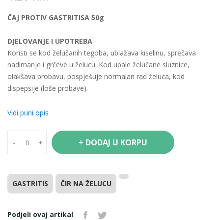
ČAJ PROTIV GASTRITISA 50g
DJELOVANJE I UPOTREBA
Koristi se kod želučanih tegoba, ublažava kiselinu, sprečava
nadimanje i grčeve u želucu. Kod upale želučane sluznice,
olakšava probavu, pospješuje normalan rad želuca, kod
dispepsije (loše probave).
SASTAV
Vidi puni opis
Cvijet kamilice (Chamomillae flos)
List mente (Menthae piperitae folium)
+ DODAJ U KORPU
-
+
Nadzemni dio kunice (Millefolii herba)
Plod borovnice (Juniperi fructus)
List kadulje (Salviae folium)
List matičnjaka (Melissae folium)
GASTRITIS
ČIR NA ŽELUCU
Nadzemni dio pelina (Absinthii herba)
Podjeli ovaj artikal
PRIPREMANJE