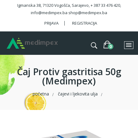
Igmanska 38, 71320 Vogošća, Sarajevo, + 387 33 476 420,
info@medimpex.ba shop@medimpex.ba
PRIJAVA
REGISTRACIJA
Čaj Protiv gastritisa 50g
(Medimpex)
početna
čajevi i ljekovita ulja