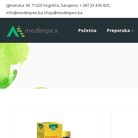
Igmanska 38, 71320 Vogošća, Sarajevo, + 387 33 476 420,
info@medimpex.ba shop@medimpex.ba
Početna
Preporuka