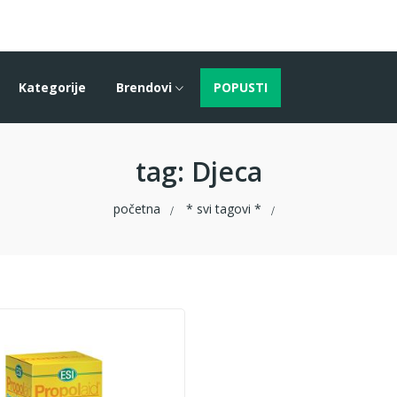
Kategorije
Brendovi
POPUSTI
tag
: Djeca
početna
* svi tagovi *