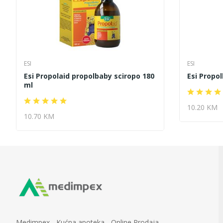
ESI
ESI
Esi Propolaid propolbaby sciropo 180
Esi Propol
ml
10.20 KM
10.70 KM
Medimpex - Kućna apoteka - Online Prodaja