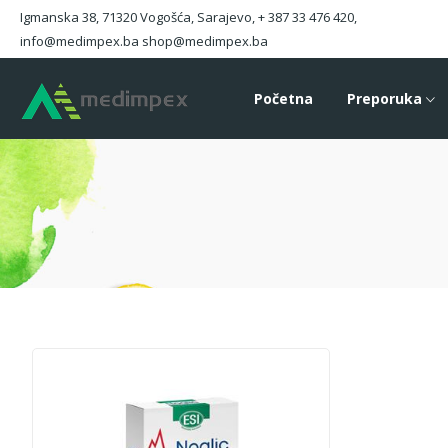
Igmanska 38, 71320 Vogošća, Sarajevo, + 387 33 476 420,
info@medimpex.ba shop@medimpex.ba
Početna
Preporuka