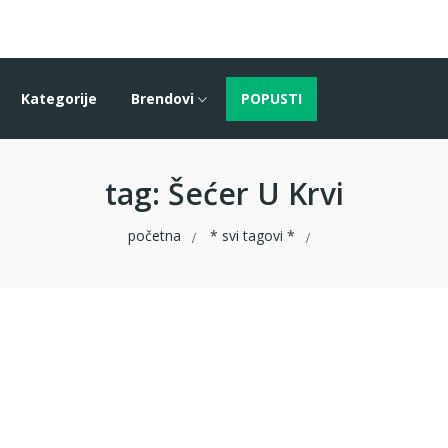
Kategorije
Brendovi
POPUSTI
tag
: Šećer U Krvi
početna
* svi tagovi *