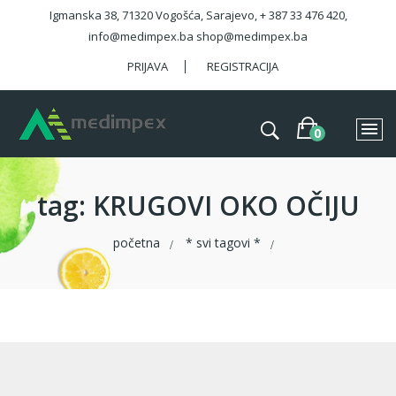
Igmanska 38, 71320 Vogošća, Sarajevo, + 387 33 476 420,
info@medimpex.ba shop@medimpex.ba
PRIJAVA
REGISTRACIJA
tag
: KRUGOVI OKO OČIJU
početna
* svi tagovi *