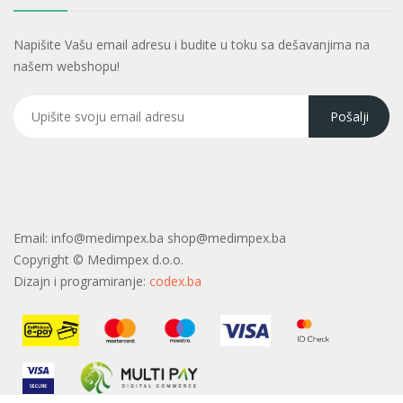
Napišite Vašu email adresu i budite u toku sa dešavanjima na
našem webshopu!
Email:
info@medimpex.ba shop@medimpex.ba
Copyright ©
Medimpex d.o.o.
Dizajn i programiranje:
codex.ba