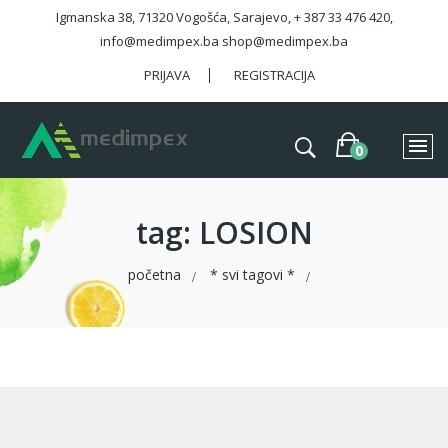
Igmanska 38, 71320 Vogošća, Sarajevo, + 387 33 476 420,
info@medimpex.ba shop@medimpex.ba
PRIJAVA
REGISTRACIJA
tag
: LOSION
početna
* svi tagovi *