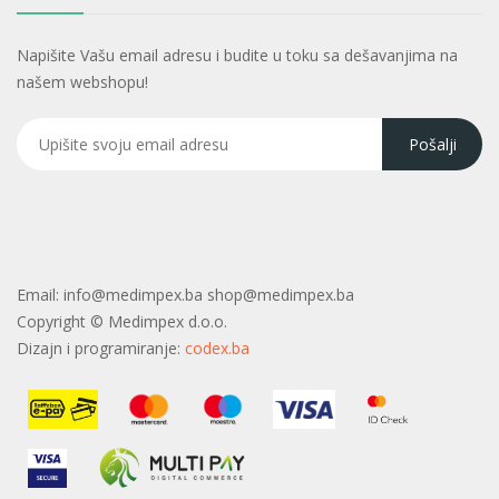
Napišite Vašu email adresu i budite u toku sa dešavanjima na
našem webshopu!
Email:
info@medimpex.ba shop@medimpex.ba
Copyright ©
Medimpex d.o.o.
Dizajn i programiranje:
codex.ba