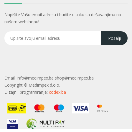
Napišite Vašu email adresu i budite u toku sa dešavanjima na
našem webshopu!
Email:
info@medimpex.ba shop@medimpex.ba
Copyright ©
Medimpex d.o.o.
Dizajn i programiranje:
codex.ba