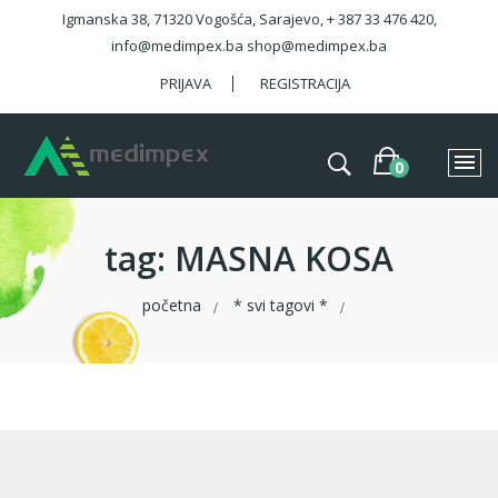
Igmanska 38, 71320 Vogošća, Sarajevo, + 387 33 476 420,
info@medimpex.ba shop@medimpex.ba
PRIJAVA
REGISTRACIJA
tag
: MASNA KOSA
početna
* svi tagovi *