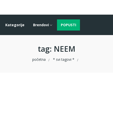
Kategorije
Brendovi
POPUSTI
tag
: NEEM
početna
* svi tagovi *