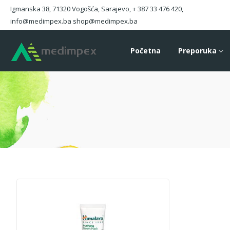
Igmanska 38, 71320 Vogošća, Sarajevo, + 387 33 476 420,
info@medimpex.ba shop@medimpex.ba
Početna
Preporuka