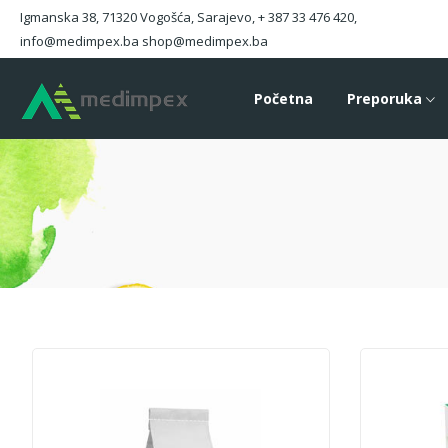
Igmanska 38, 71320 Vogošća, Sarajevo, + 387 33 476 420,
info@medimpex.ba shop@medimpex.ba
Početna
Preporuka