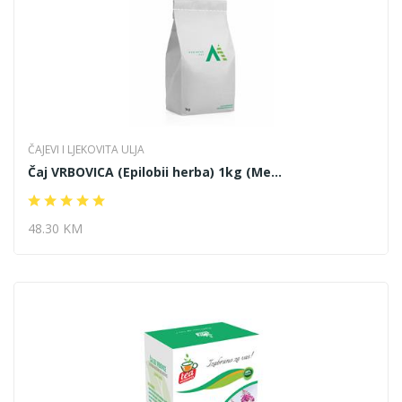
ČAJEVI I LJEKOVITA ULJA
Čaj VRBOVICA (Epilobii herba) 1kg (Me...
48.30 KM