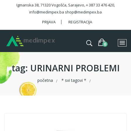
Igmanska 38, 71320 Vogošća, Sarajevo, + 387 33 476 420,
info@medimpex.ba shop@medimpex.ba
PRIJAVA
REGISTRACIJA
tag
: URINARNI PROBLEMI
početna
* svi tagovi *