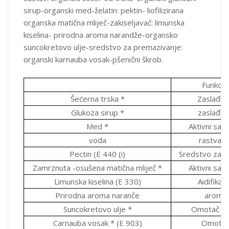
Uvoznik i distributer: MEDIMPEX d.o.o. Sarajevo, Igmanska 38,
sirup-organski med-želatin: pektin- liofilizirana
71320 Vogošća
organska matična mliječ-zakiseljavač: limunska
kiselina- prirodna aroma narandže-organsko
suncokretovo ulje-sredstvo za premazivanje:
organski karnauba vosak-pšenični škrob.
Funkcija
Šećerna trska *
Zaslađiv
Glukoza sirup *
zaslađiv
Med *
Aktivni sast
voda
rastvara
Pectin (E 440 (i)
Sredstvo za že
Zamrznuta -osušena matična mliječ *
Aktivni sast
Limunska kiselina (E 330)
Aidifikat
Prirodna aroma naranče
aroma
Suncokretovo ulje *
Omotač (ul
Carnauba vosak * (E 903)
Omota