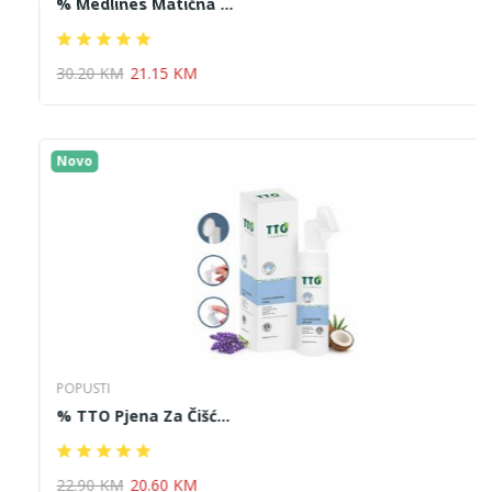
% Medlines Matična ...
30.20 KM
21.15 KM
Novo
POPUSTI
% TTO Pjena Za Čišć...
22.90 KM
20.60 KM