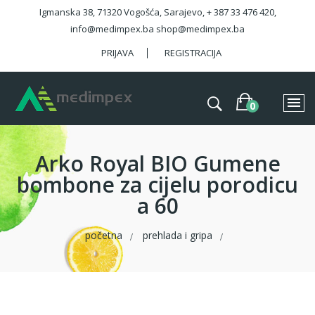
Igmanska 38, 71320 Vogošća, Sarajevo, + 387 33 476 420,
info@medimpex.ba shop@medimpex.ba
PRIJAVA
REGISTRACIJA
Arko Royal BIO Gumene
bombone za cijelu porodicu
a 60
početna
prehlada i gripa