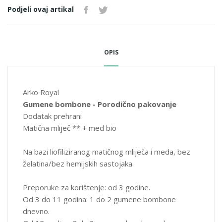
treba biti zamjena raznolikoj i uravnoteženoj ishrani i zdravom
Podjeli ovaj artikal
načinu života.
Način čuvanja: čuvati na temperaturi ispod 25˚C, udaljeno od
toplote i vlage.
OPIS
PROSJEČNA HRANLJIVA VRIJEDNOST
za 1 gumenu bombonu
Arko Royal
Med
180 mg
Gumene bombone - Porodično pakovanje
Liofilizirana ** matična mliječ
63 mg
Dodatak prehrani
Matična mliječ ** + med bio
Sastav: organski šećer od trske-organski glukozni sirup-organski
med-želatin: pektin- liofilizirana organska matična mliječ-
Na bazi liofiliziranog matičnog mliječa i meda, bez
zakiseljavač: limunska kiselina- prirodna aroma narandže-
želatina/bez hemijskih sastojaka.
organsko suncokretovo ulje-sredstvo za premazivanje: organski
karnauba vosak-pšenični škrob.
Preporuke za korištenje: od 3 godine.
Od 3 do 11 godina: 1 do 2 gumene bombone
Funkcija
dnevno.