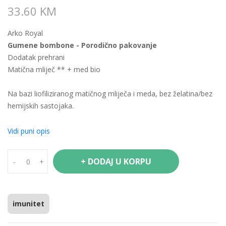
33.60 KM
Arko Royal
Gumene bombone - Porodično pakovanje
Dodatak prehrani
Matična mliječ ** + med bio
Na bazi liofiliziranog matičnog mliječa i meda, bez želatina/bez
hemijskih sastojaka.
Preporuke za korištenje: od 3 godine.
Vidi puni opis
Od 3 do 11 godina: 1 do 2 gumene bombone dnevno.
Od 12 godina: 2 do 3 gumene bombone dnevno.
+ DODAJ U KORPU
-
+
Pogodno za trudnice i dojilje.
Upozorenje: čuvati izvan dohvata male djece.Ne preporučuje se
osobama sa historijom alergija na pčelinje proizvode. Ne
imunitet
uzimati preko preporučene dnevne doze. Dodatak prehrani ne