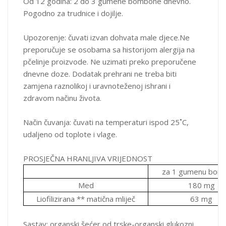
Šećerna trska *
Zaslađivač
Od 12 godina: 2 do 3 gumene bombone dnevno.
Pogodno za trudnice i dojilje.
Glukoza sirup *
zaslađivač
Med *
Aktivni sastojak
Upozorenje: čuvati izvan dohvata male djece.Ne
voda
rastvarač
preporučuje se osobama sa historijom alergija na
Pectin (E 440 (i)
Sredstvo za želiran
pčelinje proizvode. Ne uzimati preko preporučene
Zamrznuta -osušena matična mliječ *
Aktivni sastojak
dnevne doze. Dodatak prehrani ne treba biti
Limunska kiselina (E 330)
Aidifikator
zamjena raznolikoj i uravnoteženoj ishrani i
Prirodna aroma naranče
aroma
zdravom načinu života.
Suncokretovo ulje *
Omotač (uljni)
Način čuvanja: čuvati na temperaturi ispod 25˚C,
Carnauba vosak * (E 903)
Omotač
udaljeno od toplote i vlage.
škrob
sirovina u proizvodn
*sastojak poljoprivrednog podrijetla dobiven u skladu s
PROSJEČNA HRANLJIVA VRIJEDNOST
pravilima kojima se uređuje ekološki uzgoj EU/nije iz EU
za 1 gumenu bom
Med
180 mg
Pakovanje: 60 bombona; Neto težina: 132 g
Liofilizirana ** matična mliječ
63 mg
Proizvedeno u EU od strane: LABORATOIRES ARKOPHARMA ZI
1, Avenija 9, ulica, 06511 Carros Francuska
Sastav: organski šećer od trske-organski glukozni