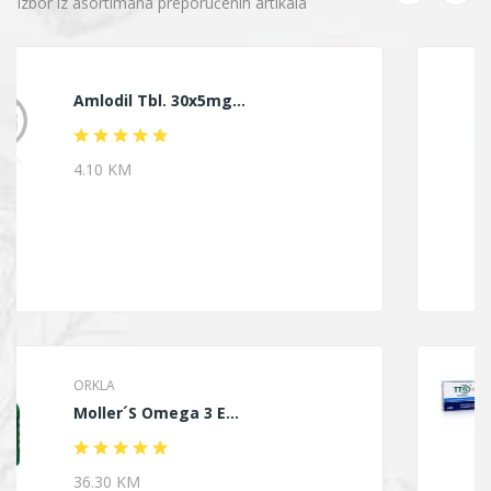
Izbor iz asortimana preporučenih artikala
HIMALAYA
Himalaya Ruža Pjena...
9.40 KM
JEOMED
TTO Termalne Marami...
15.20 KM