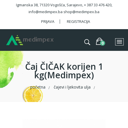
Igmanska 38, 71320 Vogošća, Sarajevo, + 387 33 476 420,
info@medimpex.ba shop@medimpex.ba
PRIJAVA
REGISTRACIJA
Čaj ČIČAK korijen 1
kg(Medimpex)
početna
čajevi i ljekovita ulja