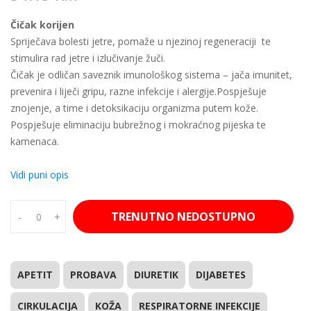
Čičak korijen
Spriječava bolesti jetre, pomaže u njezinoj regeneraciji te
stimulira rad jetre i izlučivanje žuči.
Čičak je odličan saveznik imunološkog sistema – jača imunitet,
prevenira i liječi gripu, razne infekcije i alergije.Pospješuje
znojenje, a time i detoksikaciju organizma putem kože.
Pospješuje eliminaciju bubrežnog i mokraćnog pijeska te
kamenaca.
Vidi puni opis
TRENUTNO NEDOSTUPNO
-
+
APETIT
PROBAVA
DIURETIK
DIJABETES
CIRKULACIJA
KOŽA
RESPIRATORNE INFEKCIJE