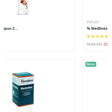
POPUSTI
% Medlines Matična ...
35.80 KM
25.10 KM
Novo