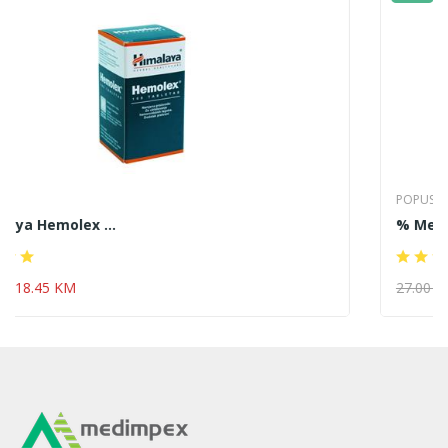
POPUSTI
% Medlines Matična ...
27.00 KM
18.95 KM