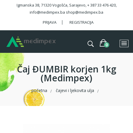
Igmanska 38, 71320 Vogošća, Sarajevo, + 387 33 476 420,
info@medimpex.ba shop@medimpex.ba
PRIJAVA
REGISTRACIJA
Čaj ĐUMBIR korjen 1kg
(Medimpex)
početna
čajevi i ljekovita ulja