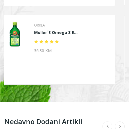
JEOMED
TTO Termalne Marami...
15.20 KM
Nedavno Dodani Artikli