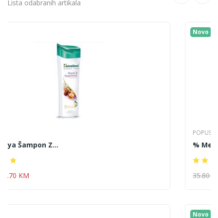
Lista odabranih artikala
Novo
POPUSTI
% Medlines Matična ...
35.80 KM
25.10 KM
Novo