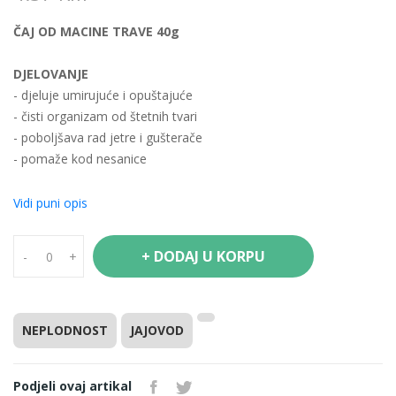
ČAJ OD MACINE TRAVE 40g
DJELOVANJE
- djeluje umirujuće i opuštajuće
- čisti organizam od štetnih tvari
- poboljšava rad jetre i gušterače
- pomaže kod nesanice
- pomaže kod loše probave
- potiče znojenje
Vidi puni opis
SASTAV
+ DODAJ U KORPU
-
+
Usitnjena biljka (Nepetae catariae herba)
PRIPREMANJE
Jednu čajnu kašiku preliti sa 2 dl vrele vode i poklopiti. Nakon 15
NEPLODNOST
JAJOVOD
minuta procijediti i piti.
Podjeli ovaj artikal
UZIMANJE