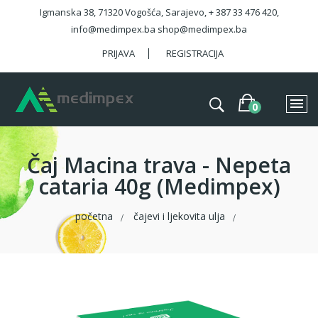
Igmanska 38, 71320 Vogošća, Sarajevo, + 387 33 476 420,
info@medimpex.ba shop@medimpex.ba
PRIJAVA
REGISTRACIJA
Čaj Macina trava - Nepeta
cataria 40g (Medimpex)
početna
čajevi i ljekovita ulja