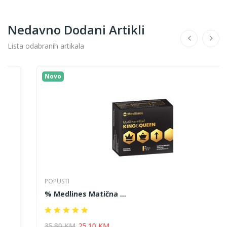
Nedavno Dodani Artikli
Lista odabranih artikala
Novo
POPUSTI
% Medlines Matična ...
35.80 KM
25.10 KM