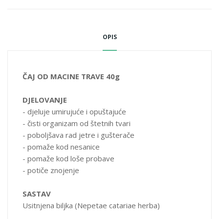
Piti 2-3x dnevno po šolju čaja.
PAKOVANJE
OPIS
40g
ČAJ OD MACINE TRAVE 40g
DJELOVANJE
- djeluje umirujuće i opuštajuće
- čisti organizam od štetnih tvari
- poboljšava rad jetre i gušterače
- pomaže kod nesanice
- pomaže kod loše probave
- potiče znojenje
SASTAV
Usitnjena biljka (Nepetae catariae herba)