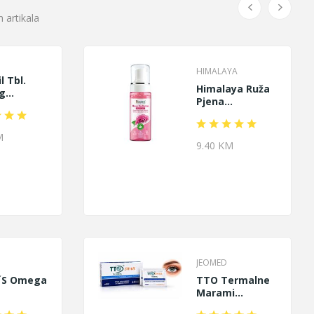
 artikala
HIMALAYA
l Tbl.
Himalaya Ruža
...
Pjena...
M
9.40 KM
JEOMED
r´s Omega
TTO Termalne
Marami...