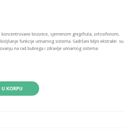
 koncentrovane brusnice, sjemenom grejpfruta, ortosifonom,
boljšanje funkcije urinarnog sistema. Sadržani biljni ekstrakti su
ovanju na rad bubrega i zdravlje urinarnog sistema.
, poželjno uvečer ili po potrebi.
J U KORPU
 133,5 mg
mg
 mg
/1: 100 mg