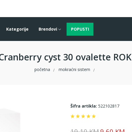
Kategorije
Brendovi
POPUSTI
 Cranberry cyst 30 ovalette ROK
početna
mokraćni sistem
Šifra artikla:
522102817
19.10 KM
9.60 KM