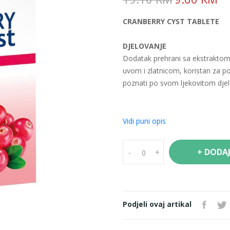
CRANBERRY CYST TABLETE
DJELOVANJE
Dodatak prehrani sa ekstraktom
uvom i zlatnicom, koristan za po
poznati po svom ljekovitom djel
NAČIN UPOTREBE
1-2 tablete na dan sa dosta vode
Vidi puni opis
SASTAV U DNEVNOJ DOZI
+ DODA
-
+
Brusnica tit. suhi ekstrakt 30%:
Uva tit. suhi ekstrakt 20%: 100 
Zlatnica suhi ekstrakt 10/1: 100
Suhi ekstrakt sjemenki grejpa 4
Podjeli ovaj artikal
Ortosifon tit. 0,2%: 100 mg
PROIZVOD NE SADRŽI