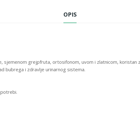
dodani šećer, umjetne boje, um
OPIS
PROIZVOD SE PREPORUČUJE Z
urogenitalni sistem
PAKOVANJE
30 tableta
sjemenom grejpfruta, ortosifonom, uvom i zlatnicom, koristan za p
ad bubrega i zdravlje urinarnog sistema.
 potrebi.