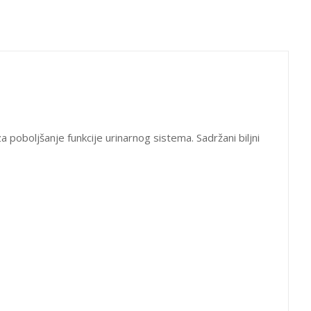
jetne arome, gluten, konzervanse
A
oboljšanje funkcije urinarnog sistema. Sadržani biljni