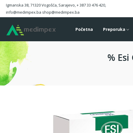
Igmanska 38, 71320 Vogošća, Sarajevo, + 387 33 476 420,
info@medimpex.ba shop@medimpex.ba
Početna
Preporuka
% Esi