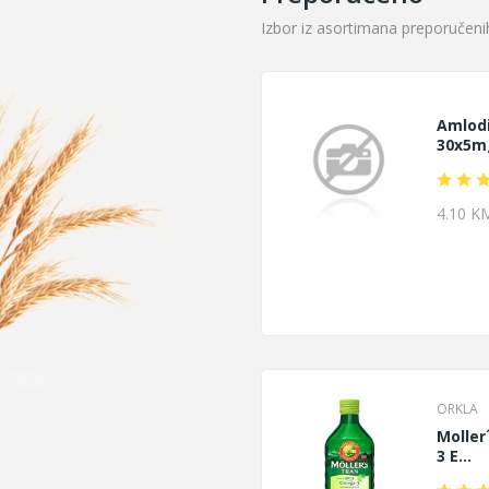
Izbor iz asortimana preporučenih
Amlodi
30x5mg
4.10 K
ORKLA
Molle
3 E...