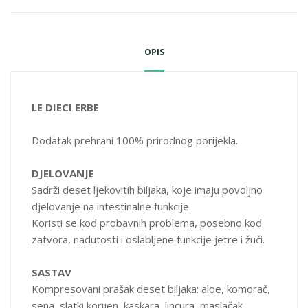
kaskara kora:256,3 mg
aloe sok: 192 mg
komorač sjeme: 160,32 mg
OPIS
sena listovi: 128 mg
sladić korijen: 48 mg
lincura korijen: 48 mg
LE DIECI ERBE
maslačak korijen: 32 mg
krkavina kora: 32 mg
Dodatak prehrani 100% prirodnog porijekla.
rabarbara korijen: 32 mg
marulja cvjetni vrhovi: 32 mg
DJELOVANJE
Sadrži deset ljekovitih biljaka, koje imaju povoljno
PROIZVOD NE SADRŽI
djelovanje na intestinalne funkcije.
umjetne boje, konzervanse, gluten, laktozu, GMO,
Koristi se kod probavnih problema, posebno kod
zatvora, nadutosti i oslabljene funkcije jetre i žuči.
PROIZVOD SE PREPORUČUJE
za lijena crijeva
SASTAV
Kompresovani prašak deset biljaka: aloe, komorač,
PAKOVANJE
sena, slatki korijen, kaskara, lincura, maslačak,