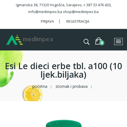
Igmanska 38, 71320 Vogošća, Sarajevo, + 387 33 476 420,
info@medimpex.ba shop@medimpex.ba
PRIJAVA
REGISTRACIJA
Esi Le dieci erbe tbl. a100 (10
ljek.biljaka)
početna
stomak i probava