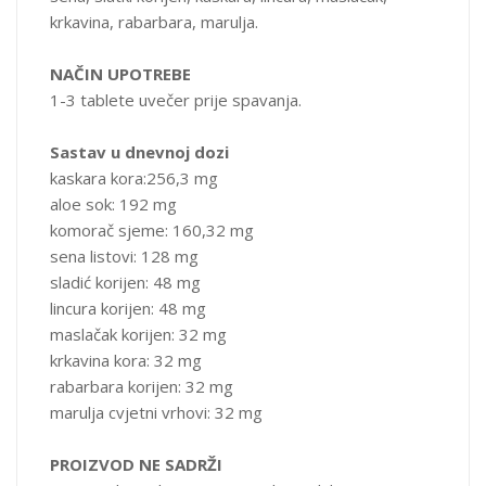
100 tableta
krkavina, rabarbara, marulja.
NAČIN UPOTREBE
1-3 tablete uvečer prije spavanja.
Sastav u dnevnoj dozi
kaskara kora:256,3 mg
aloe sok: 192 mg
komorač sjeme: 160,32 mg
sena listovi: 128 mg
sladić korijen: 48 mg
lincura korijen: 48 mg
maslačak korijen: 32 mg
krkavina kora: 32 mg
rabarbara korijen: 32 mg
marulja cvjetni vrhovi: 32 mg
PROIZVOD NE SADRŽI