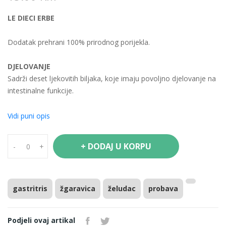
LE DIECI ERBE
Dodatak prehrani 100% prirodnog porijekla.
DJELOVANJE
Sadrži deset ljekovitih biljaka, koje imaju povoljno djelovanje na
intestinalne funkcije.
Koristi se kod probavnih problema, posebno kod zatvora,
nadutosti i oslabljene funkcije jetre i žuči.
Vidi puni opis
SASTAV
+ DODAJ U KORPU
-
+
Kompresovani prašak deset biljaka: aloe, komorač, sena, slatki
korijen, kaskara, lincura, maslačak, krkavina, rabarbara, marulja.
NAČIN UPOTREBE
gastritris
žgaravica
želudac
probava
1-3 tablete uvečer prije spavanja.
Podjeli ovaj artikal
Sastav u dnevnoj dozi