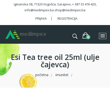
Igmanska 38, 71320 Vogošća, Sarajevo, + 387 33 476 420,
info@medimpex.ba shop@medimpex.ba
PRIJAVA
REGISTRACIJA
Esi Tea tree oil 25ml (ulje
čajevca)
početna
imunitet