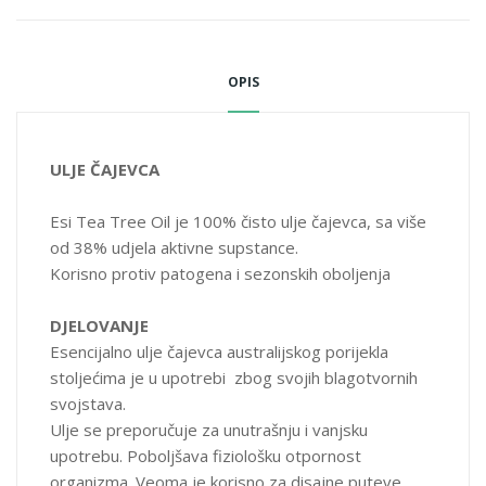
gornjeg disajnog sistema.
NAČIN UPOTREBE
OPIS
Za unutrašnju upotrebu preporučuje se uzeti 2-3 kapi
razrijeđene u vodi, na kocki šećera ili sa malom kašikom meda.
Za vanjsku upotrebu: nanijeti nekoliko kapi ulja na kožu.
ULJE ČAJEVCA
SASTAV U DNEVNOJ DOZI
Esi Tea Tree Oil je 100% čisto ulje čajevca, sa više
Eterično ulje čajevca 38%: 0,1 ml
od 38% udjela aktivne supstance.
Unos ukupnih terpena: 0,038 ml
Korisno protiv patogena i sezonskih oboljenja
PROIZVOD NE SADRŽI
DJELOVANJE
vještačke arome, vještačke boje, konzervanse, derivate mlijeka,
Esencijalno ulje čajevca australijskog porijekla
gluten, laktozu, GMO
stoljećima je u upotrebi zbog svojih blagotvornih
svojstava.
PAKOVANJE
Ulje se preporučuje za unutrašnju i vanjsku
25 ml
upotrebu. Poboljšava fiziološku otpornost
organizma. Veoma je korisno za disajne puteve.