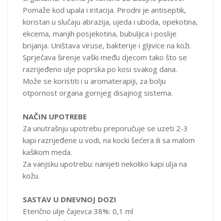
Pomaže kod upala i iritacija. Pirodni je antiseptik,
koristan u slučaju abrazija, ujeda i uboda, opekotina,
ekcema, manjih posjekotina, bubuljica i poslije
brijanja. Uništava viruse, bakterije i gljivice na koži.
Sprječava širenje vaški među djecom tako što se
razrijeđeno ulje poprska po kosi svakog dana.
Može se koristiti i u aromaterapiji, za bolju
otpornost organa gornjeg disajnog sistema.
NAČIN UPOTREBE
Za unutrašnju upotrebu preporučuje se uzeti 2-3
kapi razrijeđene u vodi, na kocki šećera ili sa malom
kašikom meda.
Za vanjsku upotrebu: nanijeti nekoliko kapi ulja na
kožu.
SASTAV U DNEVNOJ DOZI
Eterično ulje čajevca 38%: 0,1 ml