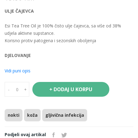
ULJE ČAJEVCA
Esi Tea Tree Oil je 100% čisto ulje čajevca, sa više od 38%
udjela aktivne supstance.
Korisno protiv patogena i sezonskih oboljenja
DJELOVANJE
Esencijalno ulje čajevca australijskog porijekla stoljećima je u
upotrebi zbog svojih blagotvornih svojstava.
Vidi puni opis
Ulje se preporučuje za unutrašnju i vanjsku upotrebu.
Poboljšava fiziološku otpornost organizma. Veoma je korisno
+ DODAJ U KORPU
-
+
za disajne puteve. Pomaže kod upala i iritacija. Pirodni je
antiseptik, koristan u slučaju abrazija, ujeda i uboda, opekotina,
ekcema, manjih posjekotina, bubuljica i poslije brijanja. Uništava
viruse, bakterije i gljivice na koži. Sprječava širenje vaški među
nokti
koža
gljivična infekcija
djecom tako što se razrijeđeno ulje poprska po kosi svakog
dana.
Podjeli ovaj artikal
Može se koristiti i u aromaterapiji, za bolju otpornost organa