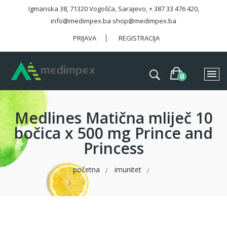
Igmanska 38, 71320 Vogošća, Sarajevo, + 387 33 476 420,
info@medimpex.ba shop@medimpex.ba
PRIJAVA
REGISTRACIJA
Medlines Matična mliječ 10
bočica x 500 mg Prince and
Princess
početna
imunitet