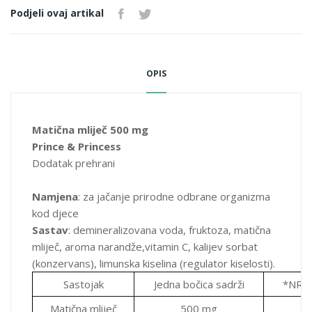
Rok upotrebe
: tri (3) godine.
Podjeli ovaj artikal
Način čuvanja
: Čuvati na temperaturi ispod 30˚C
Upozorenje
: Čuvati izvan dohvata djece.
Pakovanje
: 10 bočica po 10 ml; neto težina: 100 ml
OPIS
Proizvođač:
Martinez Nieto, S.A. Avenida del Carbono,44
Parcela 96,Poligono Industrial Los Camachos Sur 30369 Los
Matična mliječ 500 mg
Camachos, Cartagena Španija
Prince & Princess
Uvoznik i distributer
: Medimpex d.o.o. Sarajevo, Igmanska 38,
Dodatak prehrani
71 320 Vogošća; tel: +33476400; fax: +33476401;
Dodaci prehrani nisu zamjena za uravnoteženu ishranu
Namjena
: za jačanje prirodne odbrane organizma
Ne prekoračujte preporučenu dnevnu dozu
kod djece
Sastav
: demineralizovana voda, fruktoza, matična
mliječ, aroma narandže,vitamin C, kalijev sorbat
(konzervans), limunska kiselina (regulator kiselosti).
Sastojak
Jedna bočica sadrži
*NRV
Matična mliječ
500 mg
-