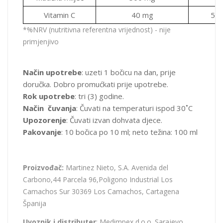
Vitamin C
40 mg
50
*%NRV (nutritivna referentna vrijednost) - nije
primjenjivo
Način upotrebe
: uzeti 1 bočicu na dan, prije
doručka. Dobro promućkati prije upotrebe.
Rok upotrebe
: tri (3) godine.
Način čuvanja
: Čuvati na temperaturi ispod 30˚C
Upozorenje
: Čuvati izvan dohvata djece.
Pakovanje
: 10 bočica po 10 ml; neto težina: 100 ml
Proizvođač:
Martinez Nieto, S.A. Avenida del
Carbono,44 Parcela 96,Poligono Industrial Los
Camachos Sur 30369 Los Camachos, Cartagena
Španija
Uvoznik i distributer
: Medimpex d.o.o. Sarajevo,