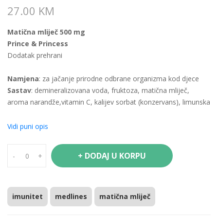
27.00 KM
Matična mliječ 500 mg
Prince & Princess
Dodatak prehrani
Namjena
: za jačanje prirodne odbrane organizma kod djece
Sastav
: demineralizovana voda, fruktoza, matična mliječ,
aroma narandže,vitamin C, kalijev sorbat (konzervans), limunska
kiselina (regulator kiselosti).
Vidi puni opis
Sastojak
Jedna bočica sadrži
*NRV%
Matična mliječ
500 mg
-
+ DODAJ U KORPU
-
+
Vitamin C
40 mg
50
*%NRV (nutritivna referentna vrijednost) - nije primjenjivo
imunitet
medlines
matična mliječ
Način upotrebe
: uzeti 1 bočicu na dan, prije doručka. Dobro
promućkati prije upotrebe.