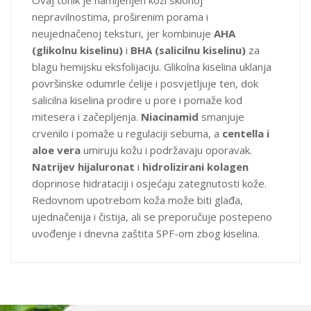
Ovaj tonik je namijenjen koži sklonoj
nepravilnostima, proširenim porama i
neujednačenoj teksturi, jer kombinuje
AHA
(glikolnu kiselinu)
i
BHA (salicilnu kiselinu)
za
blagu hemijsku eksfolijaciju. Glikolna kiselina uklanja
površinske odumrle ćelije i posvjetljuje ten, dok
salicilna kiselina prodire u pore i pomaže kod
mitesera i začepljenja.
Niacinamid
smanjuje
crvenilo i pomaže u regulaciji sebuma, a
centella i
aloe vera
umiruju kožu i podržavaju oporavak.
Natrijev hijaluronat
i
hidrolizirani kolagen
doprinose hidrataciji i osjećaju zategnutosti kože.
Redovnom upotrebom koža može biti glađa,
ujednačenija i čistija, ali se preporučuje postepeno
uvođenje i dnevna zaštita SPF-om zbog kiselina.