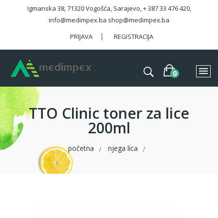
Igmanska 38, 71320 Vogošća, Sarajevo, + 387 33 476 420,
info@medimpex.ba shop@medimpex.ba
PRIJAVA
REGISTRACIJA
TTO Clinic toner za lice
200ml
početna
njega lica