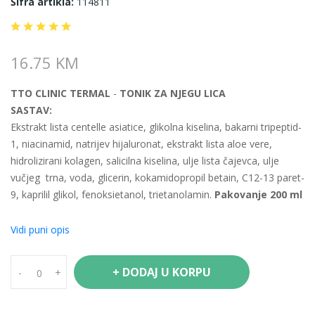
Šifra artikla:
114811
16.75 KM
TTO CLINIC TERMAL
-
TONIK ZA NJEGU LICA
SASTAV:
Ekstrakt lista centelle asiatice, glikolna kiselina, bakarni tripeptid-
1, niacinamid, natrijev hijaluronat, ekstrakt lista aloe vere,
hidrolizirani kolagen, salicilna kiselina, ulje lista čajevca, ulje
vučjeg trna, voda, glicerin, kokamidopropil betain, C12-13 paret-
9, kaprilil glikol, fenoksietanol, trietanolamin.
Pakovanje 200 ml
DJELOVANJE
Ovaj tonik je namijenjen koži sklonoj nepravilnostima,
Vidi puni opis
proširenim porama i neujednačenoj teksturi, jer kombinuje
AHA
(glikolnu kiselinu)
i
BHA (salicilnu kiselinu)
za blagu
+ DODAJ U KORPU
-
+
hemijsku eksfolijaciju. Glikolna kiselina uklanja površinske
odumrle ćelije i posvjetljuje ten, dok salicilna kiselina prodire u
pore i pomaže kod mitesera i začepljenja.
Niacinamid