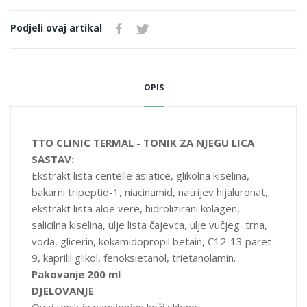
smanjuje crvenilo i pomaže u regulaciji sebuma, a
centella i
Podjeli ovaj artikal
aloe vera
umiruju kožu i podržavaju oporavak.
Natrijev
hijaluronat
i
hidrolizirani kolagen
doprinose hidrataciji i
osjećaju zategnutosti kože. Redovnom upotrebom koža može
biti glađa, ujednačenija i čistija, ali se preporučuje postepeno
OPIS
uvođenje i dnevna zaštita SPF-om zbog kiselina.
TTO CLINIC TERMAL
-
TONIK ZA NJEGU LICA
SASTAV:
Ekstrakt lista centelle asiatice, glikolna kiselina,
bakarni tripeptid-1, niacinamid, natrijev hijaluronat,
ekstrakt lista aloe vere, hidrolizirani kolagen,
salicilna kiselina, ulje lista čajevca, ulje vučjeg trna,
voda, glicerin, kokamidopropil betain, C12-13 paret-
9, kaprilil glikol, fenoksietanol, trietanolamin.
Pakovanje 200 ml
DJELOVANJE