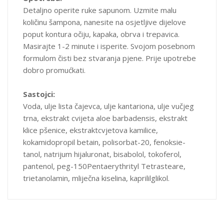
Detaljno operite ruke sapunom. Uzmite malu
količinu šampona, nanesite na osjetljive dijelove
poput kontura očiju, kapaka, obrva i trepavica.
Masirajte 1-2 minute i isperite. Svojom posebnom
formulom čisti bez stvaranja pjene. Prije upotrebe
dobro promućkati.
Sastojci:
Voda, ulje lista čajevca, ulje kantariona, ulje vučjeg
trna, ekstrakt cvijeta aloe barbadensis, ekstrakt
klice pšenice, ekstraktcvjetova kamilice,
kokamidopropil betain, polisorbat-20, fenoksie-
tanol, natrijum hijaluronat, bisabolol, tokoferol,
pantenol, peg-150Pentaerythrityl Tetrasteare,
trietanolamin, mliječna kiselina, kaprililglikol.