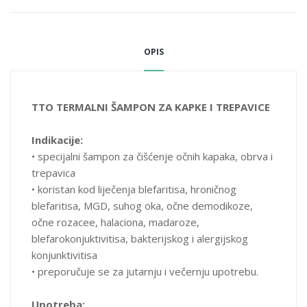
Voda, ulje lista čajevca, ulje kantariona, ulje vučjeg trna, ekstrakt
cvijeta aloe barbadensis, ekstrakt klice pšenice, ekstraktcvjetova
kamilice, kokamidopropil betain, polisorbat-20, fenoksie-tanol,
OPIS
natrijum hijaluronat, bisabolol, tokoferol, pantenol, peg-
150Pentaerythrityl Tetrasteare, trietanolamin, mliječna kiselina,
kaprililglikol.
TTO TERMALNI ŠAMPON ZA KAPKE I TREPAVICE
Indikacije:
• specijalni šampon za čišćenje očnih kapaka, obrva i
trepavica
• koristan kod liječenja blefaritisa, hroničnog
blefaritisa, MGD, suhog oka, očne demodikoze,
očne rozacee, halaciona, madaroze,
blefarokonjuktivitisa, bakterijskog i alergijskog
konjunktivitisa
• preporučuje se za jutarnju i večernju upotrebu.
Upotreba: