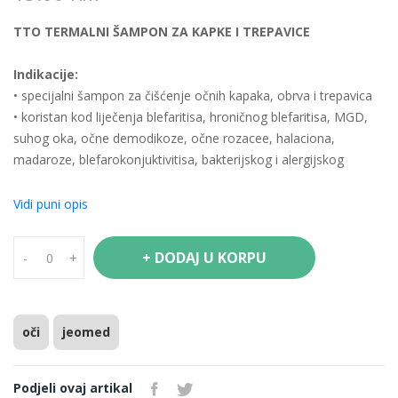
TTO TERMALNI ŠAMPON ZA KAPKE I TREPAVICE
Indikacije:
• specijalni šampon za čišćenje očnih kapaka, obrva i trepavica
• koristan kod liječenja blefaritisa, hroničnog blefaritisa, MGD,
suhog oka, očne demodikoze, očne rozacee, halaciona,
madaroze, blefarokonjuktivitisa, bakterijskog i alergijskog
konjunktivitisa
• preporučuje se za jutarnju i večernju upotrebu.
Vidi puni opis
Upotreba:
+ DODAJ U KORPU
-
+
Detaljno operite ruke sapunom. Uzmite malu količinu šampona,
nanesite na osjetljive dijelove poput kontura očiju, kapaka,
obrva i trepavica. Masirajte 1-2 minute i isperite. Svojom
posebnom formulom čisti bez stvaranja pjene. Prije upotrebe
oči
jeomed
dobro promućkati.
Podjeli ovaj artikal
Sastojci: