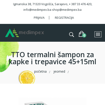
Igmanska 38, 71320 Vogošća, Sarajevo, + 387 33 476 420,
info@medimpex.ba shop@medimpex.ba
PRIJAVA
REGISTRACIJA
TTO termalni šampon za
kapke i trepavice 45+15ml
početna
jeomed