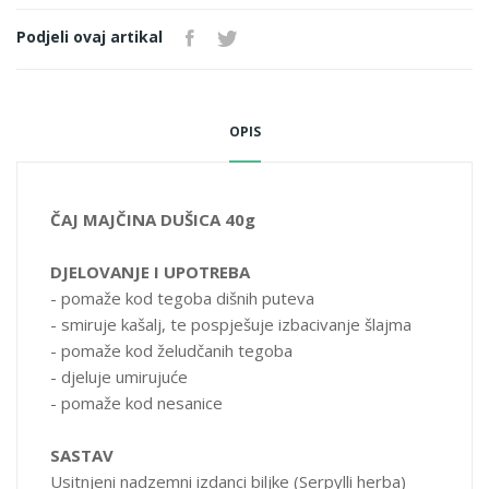
Podjeli ovaj artikal
PAKOVANJE
40g
OPIS
ČAJ MAJČINA DUŠICA 40g
DJELOVANJE I UPOTREBA
- pomaže kod tegoba dišnih puteva
- smiruje kašalj, te pospješuje izbacivanje šlajma
- pomaže kod želudčanih tegoba
- djeluje umirujuće
- pomaže kod nesanice
SASTAV
Usitnjeni nadzemni izdanci biljke (Serpylli herba)