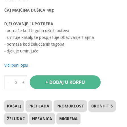
ČAJ MAJČINA DUŠICA 40g
DJELOVANJE I UPOTREBA
- pomaže kod tegoba dišnih puteva
- smiruje kašalj, te pospješuje izbacivanje šlajma
- pomaže kod želudčanih tegoba
- djeluje umirujuće
- pomaže kod nesanice
Vidi puni opis
SASTAV
Usitnjeni nadzemni izdanci biljke (Serpylli herba)
+ DODAJ U KORPU
-
+
PRIPREMANJE
Jednu do dvije čajne kašike preliti sa 2dľ vrele vode i poklopiti.
Nakon 10 minuta procijediti i piti.
KAŠALJ
PREHLADA
PROMUKLOST
BRONHITIS
ŽELUDAC
NESANICA
MIGRENA
UZIMANJE
Piti 2-3x dnevno po šolju svježe pripremljenog čaja.