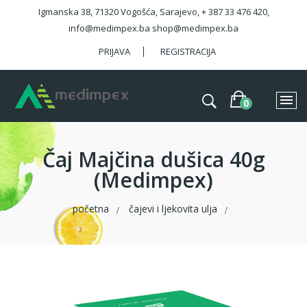
Igmanska 38, 71320 Vogošća, Sarajevo, + 387 33 476 420,
info@medimpex.ba shop@medimpex.ba
PRIJAVA
REGISTRACIJA
Čaj Majčina dušica 40g
(Medimpex)
početna
čajevi i ljekovita ulja