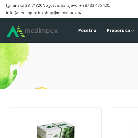
Igmanska 38, 71320 Vogošća, Sarajevo, + 387 33 476 420,
info@medimpex.ba shop@medimpex.ba
Početna
Preporuka