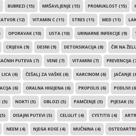
BUBREZI (15)
MRŠAVLJENJE (15)
PROMUKLOST (15)
ZATVOR (12)
VITAMIN C (11)
STRES (11)
MED (11)
LAK
)
OPORAVAK (10)
USTA (10)
URINARNE INFEKCIJE (9)
CRIJEVA (9)
DESNI (9)
DETOKSIKACIJA (8)
ČIR NA ŽEL
AĆNIH PUTEVA (7)
VENE (7)
VITAMINI (7)
PREVENCIJA (
 LICA (6)
ČEŠALJ ZA VAŠKE (6)
KARCINOM (6)
JAČANJE (
CIJA (6)
ORALNA HIGIJENA (6)
PROPOLIS (6)
PODLIVI (6
 (5)
NOKTI (5)
OBLOZI (5)
PAMĆENJE (5)
PIJESAK (5)
(5)
DISAJNI PUTEVI (5)
CELULIT (4)
CYSTITIS (4)
ARTR
NEEM (4)
NJEGA KOSE (4)
MUČNINA (4)
OSTEOARTRIT