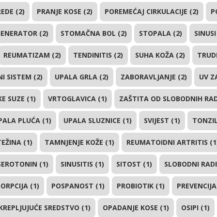
EDE (2)
PRANJE KOSE (2)
POREMEĆAJ CIRKULACIJE (2)
P
ENERATOR (2)
STOMAČNA BOL (2)
STOPALA (2)
SINUSI
REUMATIZAM (2)
TENDINITIS (2)
SUHA KOŽA (2)
TRUD
I SISTEM (2)
UPALA GRLA (2)
ZABORAVLJANJE (2)
UV Z
E SUZE (1)
VRTOGLAVICA (1)
ZAŠTITA OD SLOBODNIH RAD
PALA PLUĆA (1)
UPALA SLUZNICE (1)
SVIJEST (1)
TONZILI
TEŽINA (1)
TAMNJENJE KOŽE (1)
REUMATOIDNI ARTRITIS (1
SEROTONIN (1)
SINUSITIS (1)
SITOST (1)
SLOBODNI RADIK
ORPCIJA (1)
POSPANOST (1)
PROBIOTIK (1)
PREVENCIJA
KREPLJUJUĆE SREDSTVO (1)
OPADANJE KOSE (1)
OSIPI (1)