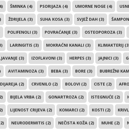
4)
ŠMINKA (4)
PSORIJAZA (4)
UMORNE NOGE (4)
USNE
)
ŽDRIJELA (3)
SUHA KOSA (3)
SVJEŽ DAH (3)
ŠAMPON 
)
POLIFENOLI (3)
POVRAĆANJE (3)
OSTEOPOROZA (3)
3)
LARINGITIS (3)
MOKRAĆNI KANALI (3)
KLIMAKTERIJ (3
LJAVANJE (3)
IZOFLAVONI (3)
HERPES (3)
JAJNICI (3)
G
)
AVITAMINOZA (3)
BEBA (3)
BORE (3)
BUBREŽNI KAM
DIJAREJA (2)
CRVENILO (2)
BOLOVI (2)
CISTE (2)
AFRO
2)
BIJELA VRBA (2)
GONARTROZA (2)
ISTEGNUĆE (2)
2)
LIJENOST CRIJEVA (2)
KOMARCI (2)
KOSTI (2)
KRIVL
2)
NEURODERMITIS (2)
NEČISTA KOŽA (2)
MUHE (2)