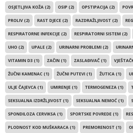
OSJETLJIVA KOŽA (2)
OSIP (2)
OPSTIPACIJA (2)
POVR
PROLIV (2)
RAST DJECE (2)
RAZDRAŽLJIVOST (2)
REG
RESPIRATORNE INFEKCIJE (2)
RESPIRATORNI SISTEM (2)
UHO (2)
UPALE (2)
URINARNI PROBLEMI (2)
URINARN
VITAMIN D3 (1)
ZAČIN (1)
ZASLAĐIVAČ (1)
VJEŠTAČK
ŽUČNI KAMENAC (1)
ŽUČNI PUTEVI (1)
ŽUTICA (1)
U
ULJE ČAJEVCA (1)
UMIRENJE (1)
TERMOGENEZA (1)
SEKSUALNA IZDRŽLJIVOST (1)
SEKSUALNA NEMOĆ (1)
SPONDILOZA CERVIKSA (1)
SPORTSKE POVREDE (1)
RES
PLODNOST KOD MUŠKARACA (1)
PREMORENOST (1)
O