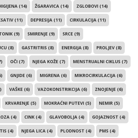
HIGIJENA (14)
ŽGARAVICA (14)
ZGLOBOVI (14)
SATIV (11)
DEPRESIJA (11)
CIRKULACIJA (11)
TONIK (9)
SMIRENJE (9)
SRCE (9)
UCU (8)
GASTRITRIS (8)
ENERGIJA (8)
PROLJEV (8)
7)
OČI (7)
NJEGA KOŽE (7)
MENSTRUALNI CIKLUS (7)
6)
GNJIDE (6)
MIGRENA (6)
MIKROCIRKULACIJA (6)
)
VAŠKE (6)
VAZOKONSTRIKCIJA (6)
ZNOJENJE (6)
KRVARENJE (5)
MOKRAĆNI PUTEVI (5)
NEMIR (5)
OZA (4)
CINK (4)
GLAVOBOLJA (4)
GOJAZNOST (4)
IS (4)
NJEGA LICA (4)
PLODNOST (4)
PMS (4)