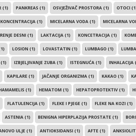
 (1)
PANKREAS (1)
OSVJEŽIVAČ PROSTORA (1)
OTOCI (1
KONCENTRACIJA (1)
MICELARNA VODA (1)
MICELARNA VOD
RENJE DESNI (1)
LAKTACIJA (1)
KONCETRACIJA (1)
KOMB
1)
LOSION (1)
LOVASTATIN (1)
LUMBAGO (1)
LUMBA
(1)
IZBJELJIVANJE ZUBA (1)
ISTEGNUĆA (1)
INHALACIJA 
KAPILARE (1)
JAČANJE ORGANIZMA (1)
KAKAO (1)
KA
HAMAMELIS (1)
HEMATOM (1)
HEPATOPROTEKTIV (1)
H
FLATULENCIJA (1)
FLEKE I PJEGE (1)
FLEKE NA KOZI (1)
ASTENIA (1)
BENIGNA HIPERPLAZIJA PROSTATE (1)
BORO
NOVO ULJE (1)
ANTIOKSIDANSI (1)
AFTE (1)
ANKSIOLITI