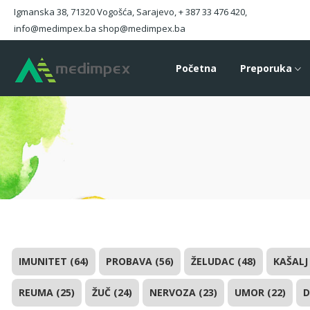
Igmanska 38, 71320 Vogošća, Sarajevo, + 387 33 476 420,
info@medimpex.ba shop@medimpex.ba
Početna
Preporuka
IMUNITET (64)
PROBAVA (56)
ŽELUDAC (48)
KAŠALJ 
REUMA (25)
ŽUČ (24)
NERVOZA (23)
UMOR (22)
D